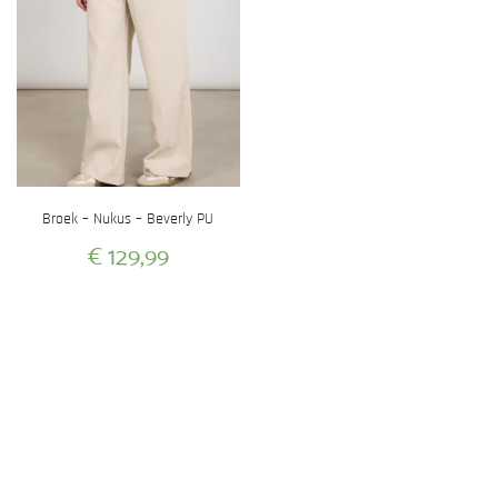
Broek – Nukus – Beverly PU
€
129,99
Dit
product
heeft
meerdere
variaties.
Deze
optie
kan