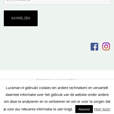
Algemene voorwaarden
Luckman.nl gebruikt cookies (en andere technieken) en verzamelt
Privacy verklaring
daarmee informatie over het gebruik van de website onder andere
Veel gestelde vragen
om deze te analyseren en te verbeteren en om er voor te zorgen dat
Gerealiseerd door FlipMedia
je voor jou relevante informatie te zien krijgt.
Meer lezen
Akkoord