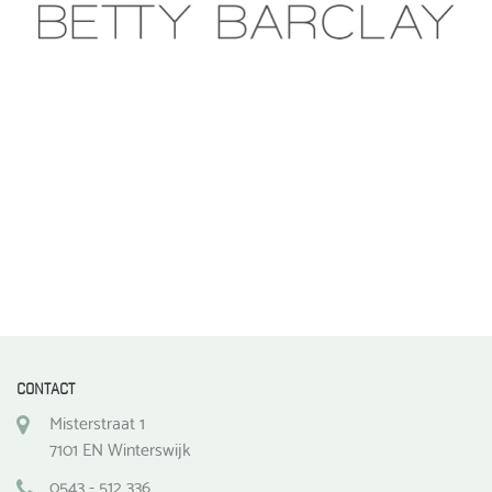
gekozen
worden
op
de
productpagina
CONTACT
Misterstraat 1
7101 EN Winterswijk
0543 - 512 336