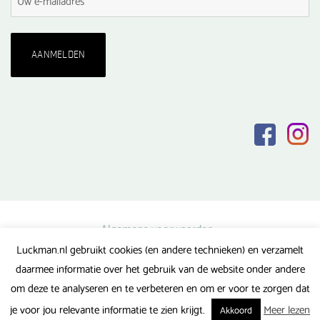
Algemene voorwaarden
Luckman.nl gebruikt cookies (en andere technieken) en verzamelt
Privacy verklaring
daarmee informatie over het gebruik van de website onder andere
Veel gestelde vragen
om deze te analyseren en te verbeteren en om er voor te zorgen dat
Gerealiseerd door FlipMedia
je voor jou relevante informatie te zien krijgt.
Meer lezen
Akkoord