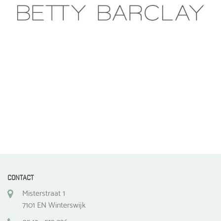
gekozen
worden
op
de
productpagina
CONTACT
Misterstraat 1
7101 EN Winterswijk
0543 - 512 336