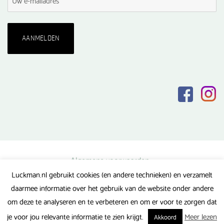
Algemene voorwaarden
Luckman.nl gebruikt cookies (en andere technieken) en verzamelt
Privacy verklaring
daarmee informatie over het gebruik van de website onder andere
Veel gestelde vragen
om deze te analyseren en te verbeteren en om er voor te zorgen dat
Gerealiseerd door FlipMedia
je voor jou relevante informatie te zien krijgt.
Meer lezen
Akkoord