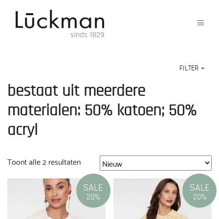
FILTER
+
bestaat uit meerdere
materialen: 50% katoen; 50%
acryl
Gesorteerd
Toont alle 2 resultaten
op
nieuwste
SALE
SALE
20%
20%