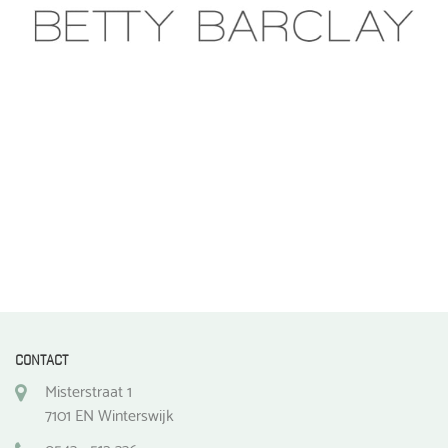
gekozen
gekozen
worden
worden
op
op
de
de
productpagina
productpagina
CONTACT
Misterstraat 1
7101 EN Winterswijk
0543 - 512 336