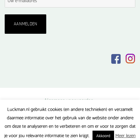
Algemene voorwaarden
Luckman.nl gebruikt cookies (en andere technieken) en verzamelt
Privacy verklaring
daarmee informatie over het gebruik van de website onder andere
Veel gestelde vragen
om deze te analyseren en te verbeteren en om er voor te zorgen dat
Gerealiseerd door FlipMedia
je voor jou relevante informatie te zien krijgt.
Meer lezen
Akkoord