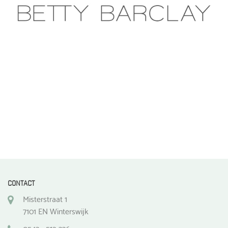
gekozen
worden
op
de
productpagina
CONTACT
Misterstraat 1
7101 EN Winterswijk
0543 - 512 336