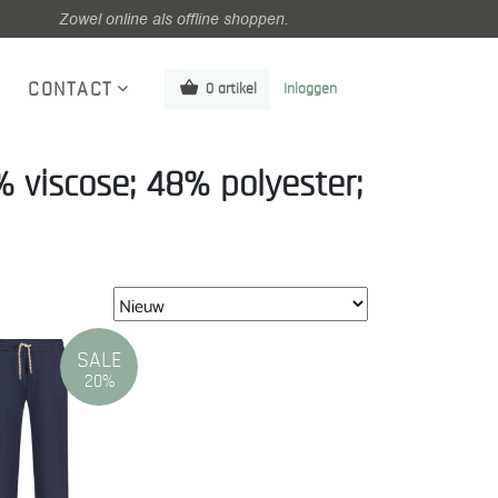
Zowel online als offline shoppen.
CONTACT
0 artikel
Inloggen
 viscose; 48% polyester;
SALE
20%