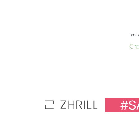
Broek
€
1