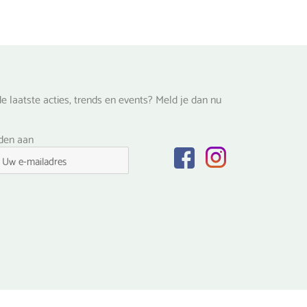
de
productpagina
e laatste acties, trends en events? Meld je dan nu
lden aan