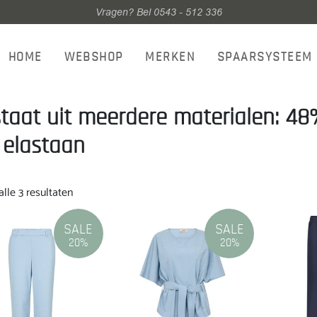
Vragen? Bel 0543 - 512 336
HOME
WEBSHOP
MERKEN
SPAARSYSTEEM
taat uit meerdere materialen: 48%
elastaan
Gesorteerd
lle 3 resultaten
op
nieuwste
SALE
SALE
20%
20%