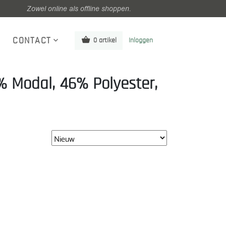
Zowel online als offline shoppen.
CONTACT
0 artikel
Inloggen
% Modal, 46% Polyester,