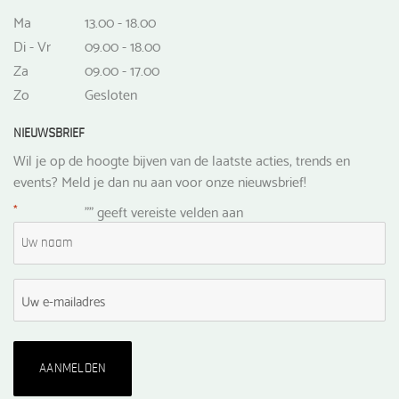
Ma
13.00 - 18.00
Di - Vr
09.00 - 18.00
Za
09.00 - 17.00
Zo
Gesloten
NIEUWSBRIEF
Wil je op de hoogte bijven van de laatste acties, trends en
events? Meld je dan nu aan voor onze nieuwsbrief!
*
"
" geeft vereiste velden aan