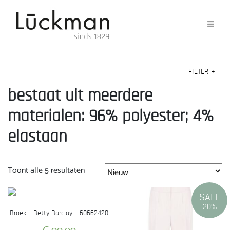
FILTER
+
bestaat uit meerdere
materialen: 96% polyester; 4%
elastaan
Gesorteerd
Toont alle 5 resultaten
op
nieuwste
SALE
20%
Broek – Betty Barclay – 60662420
€
99,99