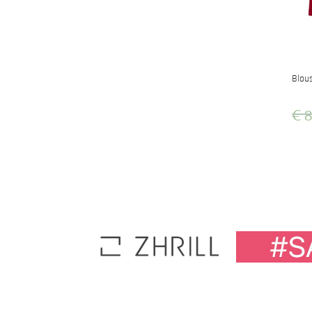
Blou
€
8