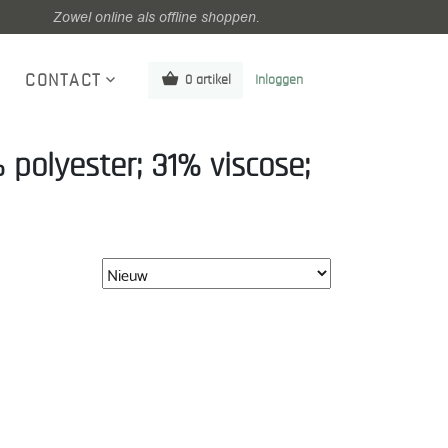
Zowel online als offline shoppen.
CONTACT
0 artikel
Inloggen
 polyester; 31% viscose;