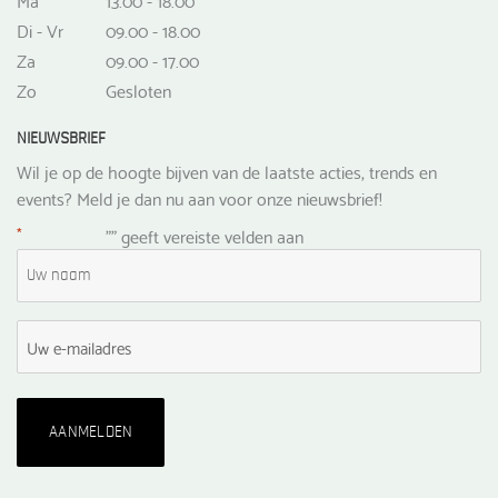
Di - Vr
09.00 - 18.00
Za
09.00 - 17.00
Zo
Gesloten
NIEUWSBRIEF
Wil je op de hoogte bijven van de laatste acties, trends en
events? Meld je dan nu aan voor onze nieuwsbrief!
*
"
" geeft vereiste velden aan