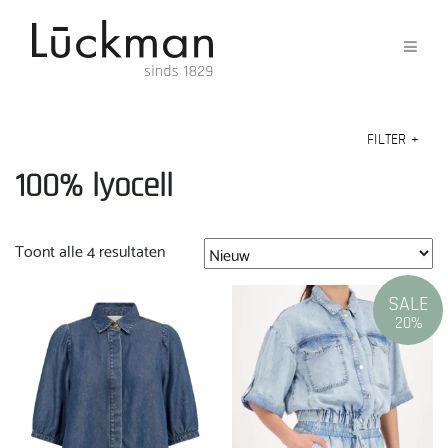
FILTER
+
100% lyocell
Gesorteerd
Toont alle 4 resultaten
op
nieuwste
SALE
20%