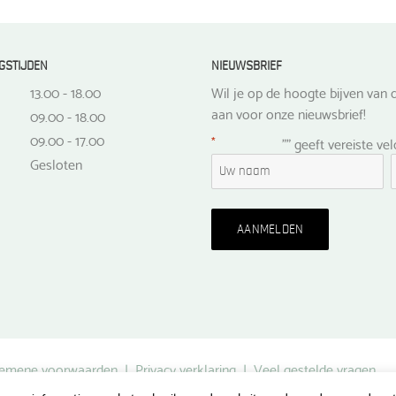
GSTIJDEN
NIEUWSBRIEF
13.00 - 18.00
Wil je op de hoogte bijven van d
aan voor onze nieuwsbrief!
09.00 - 18.00
09.00 - 17.00
*
"
" geeft vereiste ve
Gesloten
emene voorwaarden
|
Privacy verklaring
|
Veel gestelde vragen