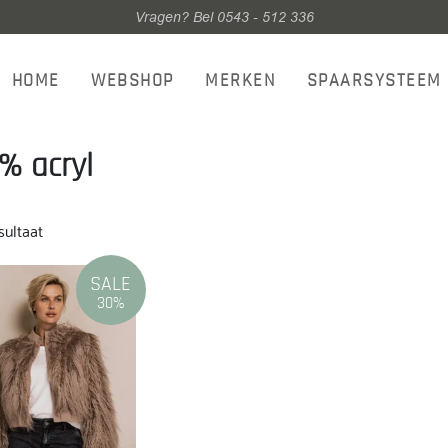
Vragen? Bel 0543 - 512 336
HOME
WEBSHOP
MERKEN
SPAARSYSTEEM
% acryl
sultaat
SALE
30%