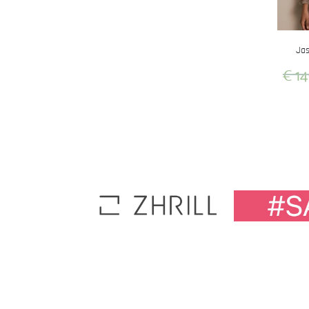
Jas
€
14