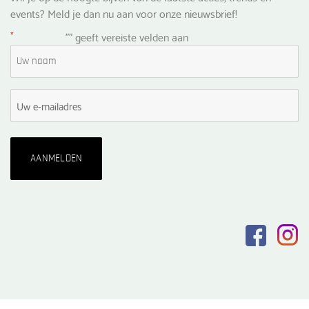
events? Meld je dan nu aan voor onze nieuwsbrief!
*
"
" geeft vereiste velden aan