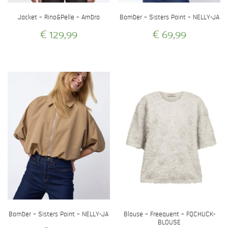
productpagina
productpagina
Jacket – Rino&Pelle – Ambra
Bomber – Sisters Point – NELLY-JA
€
129,99
€
69,99
Dit
Dit
product
product
heeft
heeft
meerdere
meerdere
variaties.
variaties.
Deze
Deze
optie
optie
kan
kan
gekozen
gekozen
worden
worden
op
op
de
de
productpagina
productpagina
Bomber – Sisters Point – NELLY-JA
Blouse – Freequent – FQCHUCK-
BLOUSE