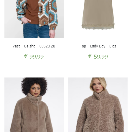
Vest – Geisha – 65620-20
Top – Lady Day – Elos
€
99,99
€
59,99
Dit
Dit
product
product
heeft
heeft
meerdere
meerdere
variaties.
variaties.
Deze
Deze
optie
optie
kan
kan
gekozen
gekozen
worden
worden