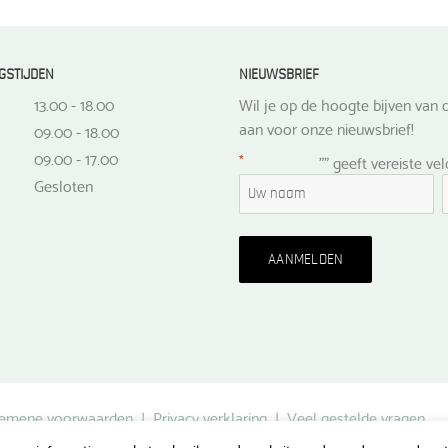
GSTIJDEN
NIEUWSBRIEF
13.00 - 18.00
Wil je op de hoogte bijven van d
aan voor onze nieuwsbrief!
09.00 - 18.00
09.00 - 17.00
*
"
" geeft vereiste ve
Gesloten
emene voorwaarden
|
Privacy verklaring
|
Veel gestelde vragen