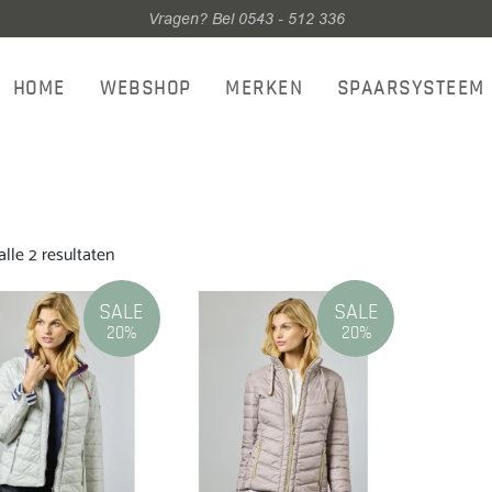
Vragen? Bel 0543 - 512 336
HOME
WEBSHOP
MERKEN
SPAARSYSTEEM
Gesorteerd
lle 2 resultaten
op
nieuwste
SALE
SALE
20%
20%