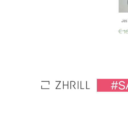
Jas
€
16