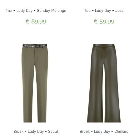
productpagina
productpagina
Trui – Lady Day – Sunday Melange
Top – Lady Day – Joss
€
89,99
€
59,99
Dit
Dit
product
product
heeft
heeft
meerdere
meerdere
variaties.
variaties.
Deze
Deze
optie
optie
kan
kan
gekozen
gekozen
worden
worden
op
op
de
de
productpagina
productpagina
Broek – Lady Day – Scout
Broek – Lady Day – Chelsea