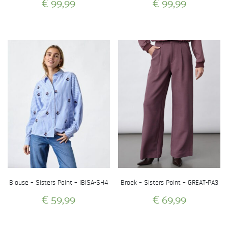
€
99,99
€
99,99
Dit
Dit
product
product
heeft
heeft
meerdere
meerdere
variaties.
variaties.
Deze
Deze
optie
optie
kan
kan
gekozen
gekozen
worden
worden
op
op
de
de
productpagina
productpagina
Blouse – Sisters Point – IBISA-SH4
Broek – Sisters Point – GREAT-PA3
€
59,99
€
69,99
Dit
Dit