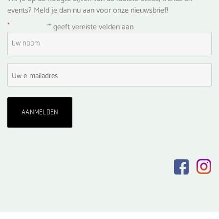
events? Meld je dan nu aan voor onze nieuwsbrief!
*
"
" geeft vereiste velden aan