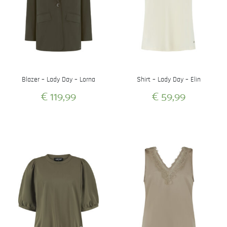
Blazer – Lady Day – Lorna
Shirt – Lady Day – Elin
€
119,99
€
59,99
Dit
Dit
product
product
heeft
heeft
meerdere
meerdere
variaties.
variaties.
Deze
Deze
optie
optie
kan
kan
gekozen
gekozen
worden
worden