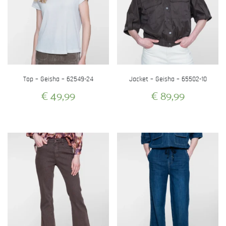
Top – Geisha – 62549-24
Jacket – Geisha – 65502-10
€
49,99
€
89,99
Dit
Dit
product
product
heeft
heeft
meerdere
meerdere
variaties.
variaties.
Deze
Deze
optie
optie
kan
kan
gekozen
gekozen
worden
worden