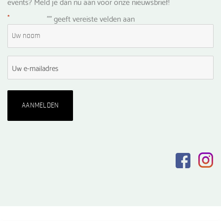
events? Meld je dan nu aan voor onze nieuwsbrief!
*
"
" geeft vereiste velden aan