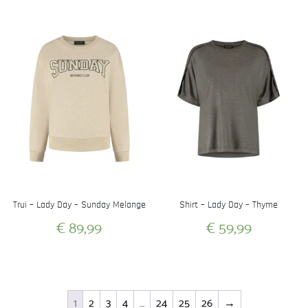
product
product
heeft
heeft
meerdere
meerdere
variaties.
variaties.
Deze
Deze
optie
optie
kan
kan
gekozen
gekozen
worden
worden
op
op
de
de
productpagina
productpagina
Trui – Lady Day – Sunday Melange
Shirt – Lady Day – Thyme
€
89,99
€
59,99
Dit
Dit
product
product
heeft
heeft
1
2
3
4
…
24
25
26
→
meerdere
meerdere