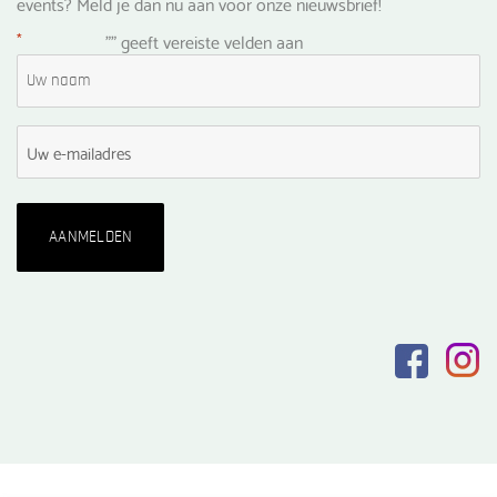
events? Meld je dan nu aan voor onze nieuwsbrief!
*
"
" geeft vereiste velden aan