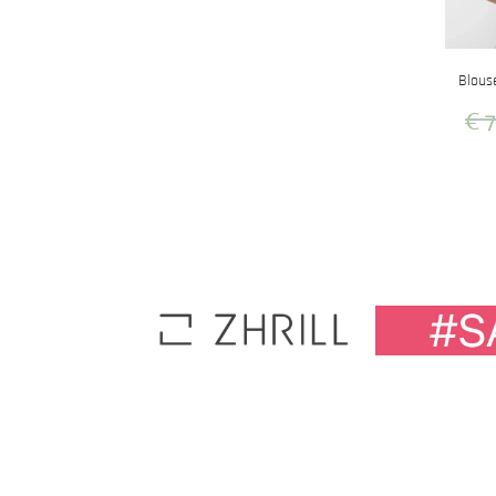
Blous
€
7