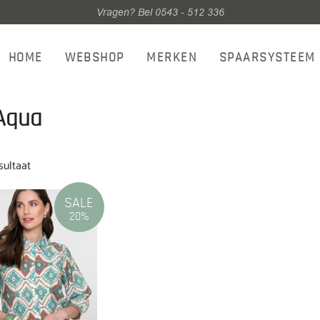
Vragen? Bel 0543 - 512 336
HOME
WEBSHOP
MERKEN
SPAARSYSTEEM
Aqua
sultaat
SALE
20%