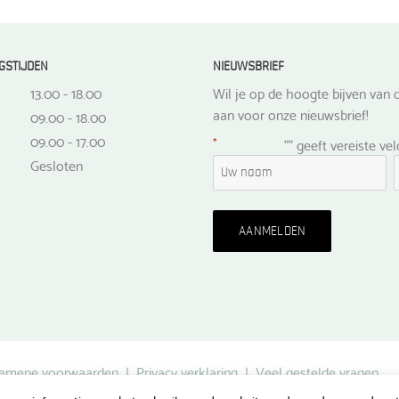
GSTIJDEN
NIEUWSBRIEF
13.00 - 18.00
Wil je op de hoogte bijven van d
aan voor onze nieuwsbrief!
09.00 - 18.00
09.00 - 17.00
*
"
" geeft vereiste ve
Gesloten
emene voorwaarden
|
Privacy verklaring
|
Veel gestelde vragen