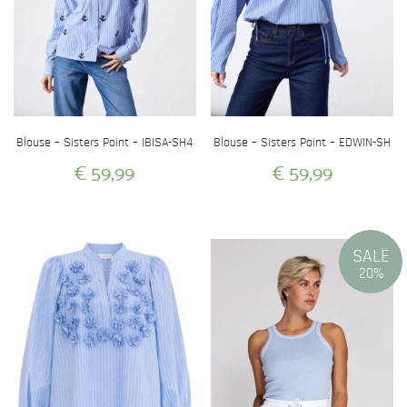
Blouse – Sisters Point – IBISA-SH4
Blouse – Sisters Point – EDWIN-SH
€
59,99
€
59,99
Dit
Dit
product
product
heeft
heeft
SALE
meerdere
meerdere
20%
variaties.
variaties.
Deze
Deze
optie
optie
kan
kan
gekozen
gekozen
worden
worden