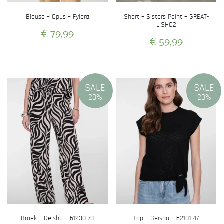
productpagina
productpagina
Blouse – Opus – Fylora
Short – Sisters Point – GREAT-
L.SHO2
€
79,99
€
59,99
Dit
Dit
product
product
heeft
heeft
meerdere
SALE
SALE
meerdere
variaties.
20%
20%
variaties.
Deze
Deze
optie
optie
kan
kan
gekozen
gekozen
worden
worden
op
op
de
de
productpagina
productpagina
Broek – Geisha – 61230-70
Top – Geisha – 62101-47