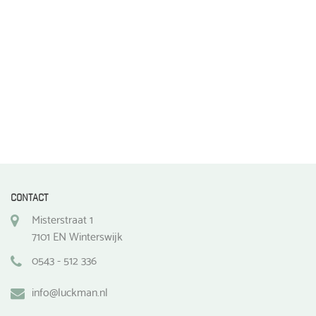
de
de
productpagina
productpagina
CONTACT
Misterstraat 1
7101 EN Winterswijk
0543 - 512 336
info@luckman.nl