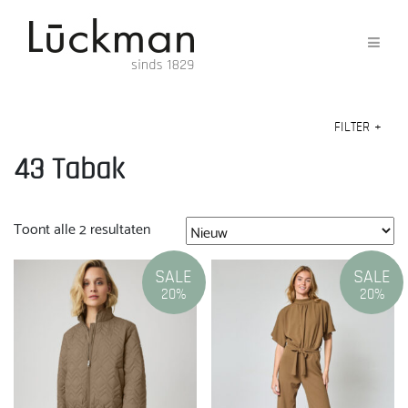
FILTER
+
43 Tabak
Gesorteerd
Toont alle 2 resultaten
op
nieuwste
SALE
SALE
20%
20%