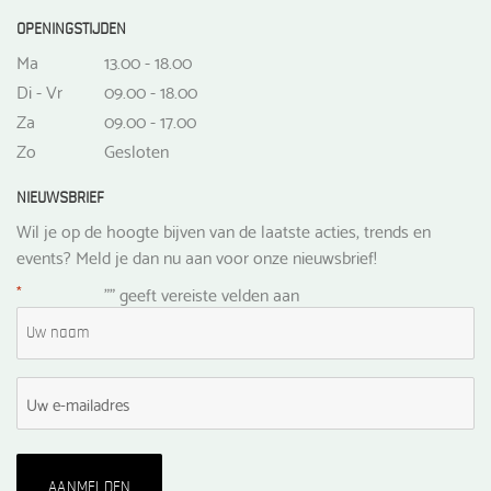
OPENINGSTIJDEN
Ma
13.00 - 18.00
Di - Vr
09.00 - 18.00
Za
09.00 - 17.00
Zo
Gesloten
NIEUWSBRIEF
Wil je op de hoogte bijven van de laatste acties, trends en
events? Meld je dan nu aan voor onze nieuwsbrief!
*
"
" geeft vereiste velden aan