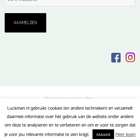
Algemene voorwaarden
Luckman.nl gebruikt cookies (en andere technieken) en verzamelt
Privacy verklaring
daarmee informatie over het gebruik van de website onder andere
Veel gestelde vragen
om deze te analyseren en te verbeteren en om er voor te zorgen dat
Gerealiseerd door FlipMedia
je voor jou relevante informatie te zien krijgt.
Meer lezen
Akkoord