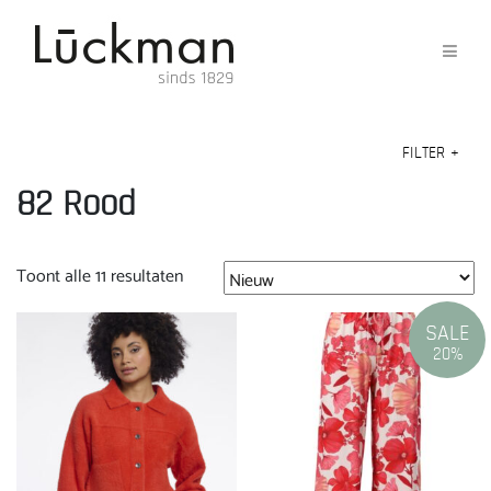
FILTER
+
82 Rood
Gesorteerd
Toont alle 11 resultaten
op
nieuwste
SALE
20%